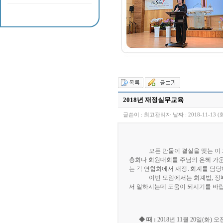
2018년 재정실무교육
글쓴이 :
최고관리자
날짜 :
2018-11-13 (
모든 만물이 결실을 맺는 이
총회나 회원대회를 주님의 은혜 가운
는 각 연합회에서 재정
․
회계를 담당
이번 모임에서는 회계법
,
장
서 일하시는데 도움이 되시기를 바
◆
때
:
2018
년
11
월
20
일
(
화
)
오