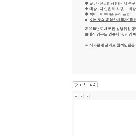
◆
곳
:
대전교회당
(
대전시 중구
◆
대상
:
각 연합회 회장
,
부회장
◆
회비
:
10,000
원
(
중식 포함
)
◆
“
여신도회 운영안내책자
”
를 
※
2018
년도 새로된 실행위원 명
보내진 경우도 있습니다
.
신임 
※
식사문제 관계로
참석인원을