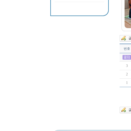
번호
3
2
1