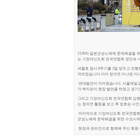
1539
차 일본군성노예제 문제해결을 
는 기장여신도회 전국연합회 정인숙
세월호 참사
8
주기를
3
일 앞두고 진행
작되었습니다
.
이어 정의연 이나영 이
연대발언이 이어졌습니다
.
서울제일교
가 백지은이 현장 발언을 하였고 경
그리고 기장여신도회 전국연합회 김현
는 정의연 활동을 보고 후
정호승 시인
마
지막으로 기장여신도회 전국연합회
군성노예제 문제해결을 위한 수요시
현장과 온라인으로 함께해 주신 회원