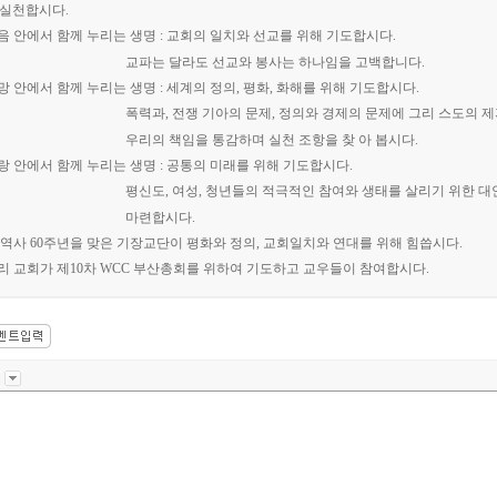
 실천합시다
.
음 안에서 함께 누리는 생명
:
교회의 일치와 선교를 위해 기도합시다
.
파는 달라도 선교와 봉사는 하나임을 고백합니다
.
망 안에서 함께 누리는 생명
:
세계의 정의
,
평화
,
화해를 위해 기도합시다
.
폭력과
,
전쟁 기아의 문제
,
정의와 경제의 문제에 그리
스도의 
리의 책임을 통감하며 실천 조항을 찾
아 봅시다
.
랑 안에서 함께 누리는 생명
:
공통의 미래를 위해 기도합시다
.
평신도
,
여성
,
청년들의 적극적인 참여와 생태를 살리기
위한 대
마련합시다
.
 역사
60
주년을 맞은 기장교단이 평화와 정의
,
교회일치와 연대를 위해 힘씁시다
.
리 교회가 제
10
차
WCC
부산총회를 위하여 기도하고 교우들이 참여합시다
.