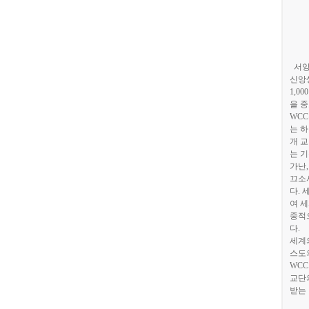
서양
신앙
1,000
을 
WCC
는 
개 
는 
가난
끄소
다
.
여 
중적
다
.
세계
스도
WCC
교단
받는