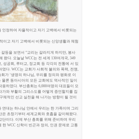
을 인정하여 자율적이고 자기 고백에서 비롯되는
적이고 자기 고백에서 비롯되는 신앙생활과 체험
 갈등을 보면서
“
교리는 갈라지게 하지만
,
봉사
해 왔다
.
오늘날
WCC
는 전 세계
130
여개국
, 349
교
,
성공회
,
루터교
,
정교회 등 각각의 전통에 서 있
언하였다
. WCC
는 교회가 사회적 불의와 폭력
,
전쟁
,
총회가
‘
생명의 하나님
,
우리를 정의와 평화로 이
 물론 동아시아의 모든 교회에도 역사적인 일이
 작용하였다
.
부산총회는
6,000
여명의 대표들이 모
자가와 부활의 그리스도를 어떻게 증언할지를 집
구체적인 선교 실천을 해 나가는 방향이 될 것이
 연대는 하나님 안에서 우리는 한 가족이며 그리
단은 초창기부터 세계교회와 호흡을 같이해왔다
.
 교단이다
.
이제 부산 총회를 위해 준비하며 우리
게 한
WCC
신학이 빈곤과 정의
,
인권 문제로 고통