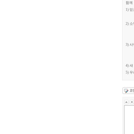
함께
1)
믿
교
2)
소
우
3)
사
4)
새
5)
우