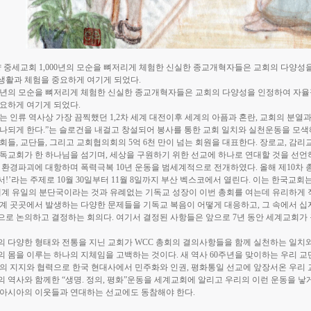
 중세교회
1,000
년의 모순을 뼈저리게 체험한 신실한 종교개혁자들은 교회의 다양성
생활과 체험을 중요하게 여기게 되었다
.
년의 모순을 뼈저리게 체험한 신실한 종교개혁자들은 교회의 다양성을 인정하여 자율
중요하게 여기게 되었다
.
는 인류 역사상 가장 끔찍했던
1,2
차 세계 대전이후 세계의 아픔과 혼란
,
교회의 분열과
하나되게 한다
.”
는 슬로건을 내걸고 창설되어 봉사를 통한 교회 일치와 실천운동을 모색
교회들
,
교단들
,
그리고 교회협의회의
5
억
6
천 만이 넘는 회원을 대표한다
.
장로교
,
감리
기독교회가 한 하나님을 섬기며
,
세상을 구원하기 위한 선교에 하나로 연대할 것을 선
,
환경파괴에 대항하며 폭력극복
10
년 운동을 범세계적으로 전개하였다
.
올해 제
10
차 
서
!’
라는 주제로
10
월
30
일부터
11
월
8
일까지 부산 벡스코에서 열린다
.
이는 한국교회는
세계 유일의 분단국이라는 것과 유례없는 기독교 성장이 이번 총회를 여는데 유리하게
세계 곳곳에서 발생하는 다양한 문제들을 기독교 복음이 어떻게 대응하고
,
그 속에서 십
으로 논의하고 결정하는 회의다
.
여기서 결정된 사항들은 앞으로
7
년 동안 세계교회가 
의 다양한 형태와 전통을 지닌 교회가
WCC
총회의 결의사항들을 함께 실천하는 일치와
의 몸을 이루는 하나의 지체임을 고백하는 것이다
.
새 역사
60
주년을 맞이하는 우리 교
의 지지와 협력으로 한국 현대사에서 민주화와 인권
,
평화통일 선교에 앞장서온 우리
의 역사와 함께한
“
생명
.
정의
,
평화
”
운동을 세계교회에 알리고 우리의 이런 운동을 낳
 아시아의 이웃들과 연대하는 선교에도 동참해야 한다
.