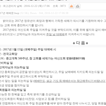
 :
최고관리자
날짜 :
2016-12-22 (목) 17:06
조회 :
3873
17년 예배문.hwp
(32.5K), Down : 344, 2016-12-22 17:06:38
밝아오는
2017
년 정유년이 희망과 행복이 가득한 새해가 되시기를 기원하며 예수
는 교회 위에 충만하시기를 빕니다
.
2017
년에도 여신도회 주일을 지켜주실 것을 부탁드리며
,
이를 위해 별지와 같이 예
 보내드리오니 교역자님과 의논하셔서
주일 낮 대예배
로 지켜주시기 바랍니다
.
♠
다 음
♠
때
: 2017
년
1
월
15
일
(
셋째주일
)
주일 대예배 시
곳
:
전국교회당
표어
:
종교개혁
500
주년
,
참 교회를 세워가는 여신도회
렘
5:1, 26~31,
롬
1:16~17,
마
16:18)
준비하실 일
교역자님과 의논하실 일
교단 총회장님의 공문을 받으셨는지 확인하시고
,
주일 낮예배에 지키도록 의논드릴 일
둘째주일 주보에 광고하시도록 부탁하실 일
순서 맡는 일을 의논하실 일
(
예배인도
,
설교
,
기도 등 예배순서는 참고해주시기 바랍니다
.
헌금 방법을 협의하실 일
회원들과 의논하실 일
가능한 한 한복을 입고 축제 분위기를 조성하실 일
여신도회원이 특별순서
(
찬양
,
사업보고 등
)
를 준비하실 일
해 연합회에서 여신도회 주일 헌금봉투를 배부 받아 한주일 전에 나누시고
,
당일 회원들