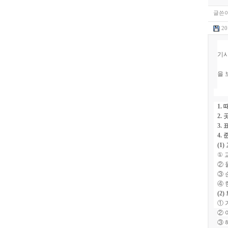
글쓴이
20
기시
을
1.
2.
3.
4.
(1)
①
②
③
④
(2)
①
②
③