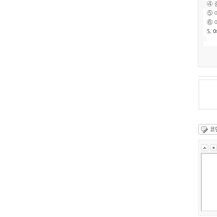
④
⑤
⑥
5.