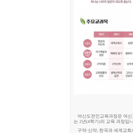
여신도전인교육과정은 여신도
는
2
년
(4
학기
)
의 교육 과정입
구약
·
신약
,
한국과 세계교회