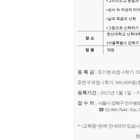
그리스도교 본질과
⦁
성서 속 여성의 리
⦁
삶과 죽음의 신학
⦁
그림으로 신학하기
⦁
한신대학교 신학대
장소
(
서울특별시 강북구
정원
50
명
등 록 금
:
➀
기본과정
-
1
학기
35
➁
연구과정
-
1
학기
300,000
원
(
등록기간
: 2022
년
1
월
1
일
~
접 수 처
:
서울시 강북구 인수봉
☎
02-900-7644 / Fax.
* <
교육원
>
란에 안내되어 있습
한