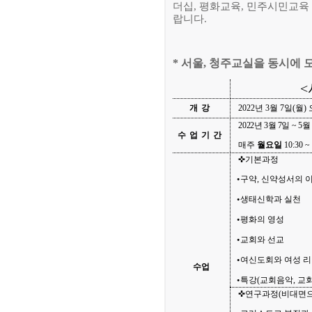
더십
,
평화교육
,
민주시민교육
랍니다
.
*
서울
,
청주교실을 동시에 
<
개강
2022
년
3
월
7
일
(
월
)
2022
년
3
월
7
일
~ 5
월
수업기간
매주
월요일
10:30 ~
✜
기본과정
구약
,
신약성서의 
⦁
생태신학과 실천
⦁
평화의 영성
⦁
교회와 선교
⦁
여신도회와 여성 
⦁
수업
특강
(
교회음악
,
교
⦁
✜
연구과정
(
비대면으