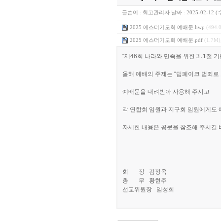
글쓴이 :
최고관리자
날짜 :
2025-02-12 (
2025 에스더기도회 예배문.hwp
(494.
2025 에스더기도회 예배문.pdf
(1.7M)
“제46회 나라와 민족을 위한 3․1절
올해 예배의 주제는 “딥페이크 범죄로
예배문을 내려받아 사용해 주시고
각 연합회 임원과 지구회 임원에게도 
자세한 내용은 공문을 참조해 주시길 
회 장 김정옥
총 무 황현주
선교위원장 임성희